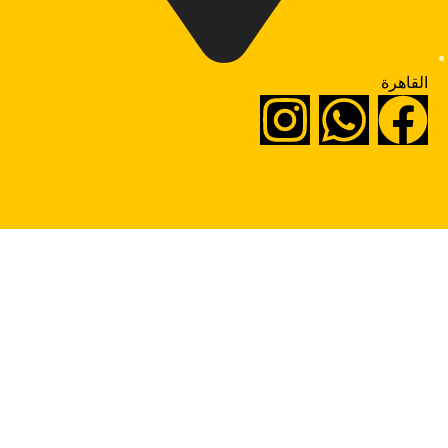
القاهرة
جميع الحقوق محفوظة. Thanawia 2025 - تصميم بواسطة بلوتون
انجليزى اولى ثانوى
200,00
EGP
اختر الفئة
البحث
إضافة إلى السلة